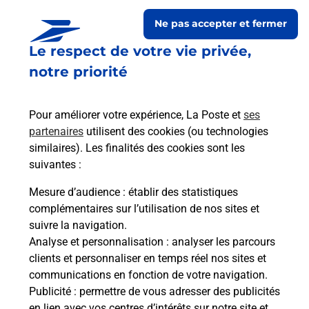
Ne pas accepter et fermer
Le respect de votre vie privée,
notre priorité
Pour améliorer votre expérience, La Poste et
ses
partenaires
utilisent des cookies (ou technologies
similaires). Les finalités des cookies sont les
Le lien s'ouvre dans un nouvel onglet
suivantes :
Boîte aux lettres La Poste
Mesure d’audience
: établir des statistiques
Prochaine collecte du courrier
vendredi
à
complémentaires sur l’utilisation de nos sites et
09h00
suivre la navigation.
Analyse et personnalisation
: analyser les parcours
Le Village
clients et personnaliser en temps réel nos sites et
11220
Mayronnes
communications en fonction de votre navigation.
Publicité
: permettre de vous adresser des publicités
Itinéraire
en lien avec vos centres d’intérêts sur notre site et