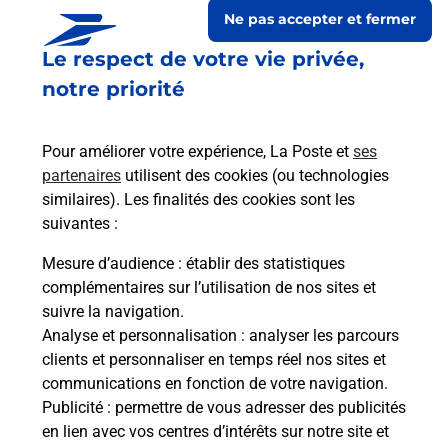
Ne pas accepter et fermer
Le respect de votre vie privée,
notre priorité
Pour améliorer votre expérience, La Poste et
ses
partenaires
utilisent des cookies (ou technologies
similaires). Les finalités des cookies sont les
suivantes :
Le lien s'ouvre dans un nouvel onglet
Boîte aux lettres La Poste
Mesure d’audience
: établir des statistiques
complémentaires sur l’utilisation de nos sites et
Collecte du courrier aujourd'hui à
10h00
suivre la navigation.
Le Village
Analyse et personnalisation
: analyser les parcours
11140
Le Clat
clients et personnaliser en temps réel nos sites et
communications en fonction de votre navigation.
Itinéraire
Publicité
: permettre de vous adresser des publicités
en lien avec vos centres d’intérêts sur notre site et