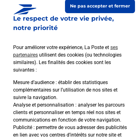
Ne pas accepter et fermer
Le respect de votre vie privée,
notre priorité
Pour améliorer votre expérience, La Poste et
ses
partenaires
utilisent des cookies (ou technologies
similaires). Les finalités des cookies sont les
suivantes :
Le lien s'ouvre dans un nouvel onglet
Boîte aux Lettres La Poste
Mesure d’audience
: établir des statistiques
complémentaires sur l’utilisation de nos sites et
Prochaine collecte du courrier
lundi
à
09h00
suivre la navigation.
19 Avenue Saint Victor
Analyse et personnalisation
: analyser les parcours
11360
Fontjoncouse
clients et personnaliser en temps réel nos sites et
communications en fonction de votre navigation.
Itinéraire
Publicité
: permettre de vous adresser des publicités
en lien avec vos centres d’intérêts sur notre site et