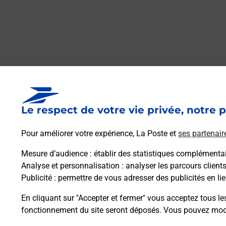
Le lien s'ouvre dans un nouvel onglet
Boîte aux lettres La Poste
Le respect de votre vie privée, notre p
Prochaine collecte du courrier
lundi
à
09h00
56 Avenue De La Mairie
Pour améliorer votre expérience, La Poste et
ses partenair
11510
Fitou
Mesure d’audience
: établir des statistiques complémentair
Analyse et personnalisation
: analyser les parcours client
Itinéraire
Publicité
: permettre de vous adresser des publicités en lie
En cliquant sur "Accepter et fermer" vous acceptez tous le
fonctionnement du site seront déposés. Vous pouvez modi