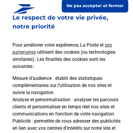
Ne pas accepter et fermer
Le respect de votre vie privée,
notre priorité
Pour améliorer votre expérience, La Poste et
ses
partenaires
utilisent des cookies (ou technologies
similaires). Les finalités des cookies sont les
suivantes :
Le lien s'ouvre dans un nouvel onglet
Boîte aux lettres La Poste
Mesure d’audience
: établir des statistiques
complémentaires sur l’utilisation de nos sites et
Prochaine collecte du courrier
jeudi
à
09h00
suivre la navigation.
Fajac Le Bas
Analyse et personnalisation
: analyser les parcours
11220
Fajac En Val
clients et personnaliser en temps réel nos sites et
communications en fonction de votre navigation.
Itinéraire
Publicité
: permettre de vous adresser des publicités
en lien avec vos centres d’intérêts sur notre site et