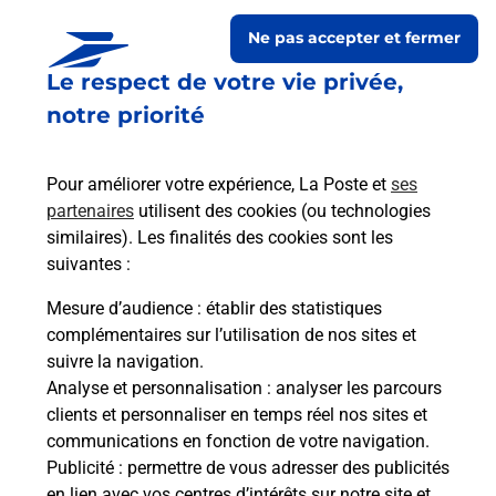
Ne pas accepter et fermer
Le respect de votre vie privée,
notre priorité
Pour améliorer votre expérience, La Poste et
ses
partenaires
utilisent des cookies (ou technologies
similaires). Les finalités des cookies sont les
Le lien s'ouvre dans un nouvel onglet
suivantes :
Boîte aux lettres La Poste
Mesure d’audience
: établir des statistiques
Prochaine collecte du courrier
vendredi
à
complémentaires sur l’utilisation de nos sites et
09h00
suivre la navigation.
Analyse et personnalisation
: analyser les parcours
1 Rue De La Poste
clients et personnaliser en temps réel nos sites et
11330
Davejean
communications en fonction de votre navigation.
Publicité
: permettre de vous adresser des publicités
Itinéraire
en lien avec vos centres d’intérêts sur notre site et