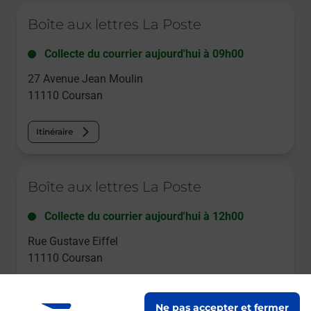
Le lien s'ouvre dans un nouvel onglet
Boîte aux lettres La Poste
Collecte du courrier aujourd'hui à
09h00
27 Avenue Jean Moulin
11110
Coursan
Itinéraire
Le lien s'ouvre dans un nouvel onglet
Boîte aux lettres La Poste
Collecte du courrier aujourd'hui à
12h00
Rue Gustave Eiffel
11110
Coursan
Itinéraire
Ne pas accepter et fermer