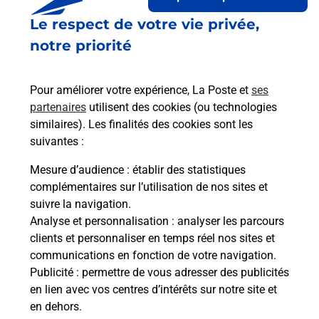
Le respect de votre vie privée,
Le lien s'ouvre dans un nouvel onglet
Boîte aux lettres La Poste
notre priorité
Collecte du courrier aujourd'hui à
09h00
Pour améliorer votre expérience, La Poste et
ses
15 Avenue De Toulouse
partenaires
utilisent des cookies (ou technologies
11110
Coursan
similaires). Les finalités des cookies sont les
suivantes :
Itinéraire
Mesure d’audience
: établir des statistiques
complémentaires sur l’utilisation de nos sites et
Le lien s'ouvre dans un nouvel onglet
suivre la navigation.
Boîte aux lettres La Poste
Analyse et personnalisation
: analyser les parcours
Collecte du courrier aujourd'hui à
09h00
clients et personnaliser en temps réel nos sites et
communications en fonction de votre navigation.
34 Avenue Jean Jaures
Publicité
: permettre de vous adresser des publicités
11110
Coursan
en lien avec vos centres d’intérêts sur notre site et
en dehors.
Itinéraire