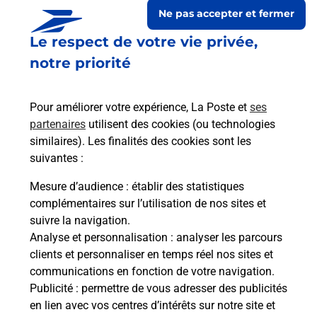
Ne pas accepter et fermer
Le respect de votre vie privée,
notre priorité
Pour améliorer votre expérience, La Poste et
ses
partenaires
utilisent des cookies (ou technologies
similaires). Les finalités des cookies sont les
suivantes :
Le lien s'ouvre dans un nouvel onglet
Boîte aux lettres La Poste
Mesure d’audience
: établir des statistiques
complémentaires sur l’utilisation de nos sites et
Prochaine collecte du courrier
samedi
à
09h30
suivre la navigation.
49 Avenue De La Mer
Analyse et personnalisation
: analyser les parcours
11510
Caves
clients et personnaliser en temps réel nos sites et
communications en fonction de votre navigation.
Itinéraire
Publicité
: permettre de vous adresser des publicités
en lien avec vos centres d’intérêts sur notre site et