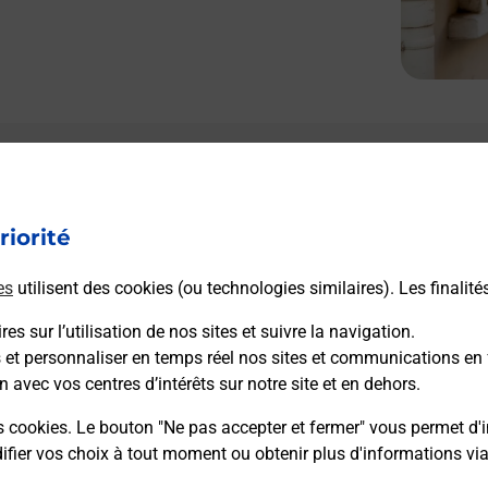
Le lien s'ouvre dans un nouvel onglet
Boîte aux lettres La Poste
riorité
Prochaine collecte du courrier
lundi
à
09h00
10 Rue De La Republique
es
utilisent des cookies (ou technologies similaires). Les finalité
11200
Bizanet
es sur l’utilisation de nos sites et suivre la navigation.
s et personnaliser en temps réel nos sites et communications en 
Itinéraire
n avec vos centres d’intérêts sur notre site et en dehors.
s cookies. Le bouton "Ne pas accepter et fermer" vous permet d'i
fier vos choix à tout moment ou obtenir plus d'informations vi