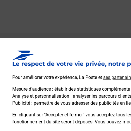
Le lien s'ouvre dans un nouvel onglet
Boîte aux lettres La Poste
Le respect de votre vie privée, notre p
Prochaine collecte du courrier
lundi
à
09h00
20 Place Du 10 Mai
Pour améliorer votre expérience, La Poste et
ses partenair
11200
Bizanet
Mesure d’audience
: établir des statistiques complémentair
Analyse et personnalisation
: analyser les parcours client
Itinéraire
Publicité
: permettre de vous adresser des publicités en lie
En cliquant sur "Accepter et fermer" vous acceptez tous le
fonctionnement du site seront déposés. Vous pouvez modi