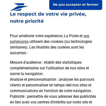
Ne pas accepter et fermer
Le respect de votre vie privée,
notre priorité
Pour améliorer votre expérience, La Poste et
ses
partenaires
utilisent des cookies (ou technologies
similaires). Les finalités des cookies sont les
suivantes :
Le lien s'ouvre dans un nouvel onglet
Boîte aux Lettres La Poste
Mesure d’audience
: établir des statistiques
complémentaires sur l’utilisation de nos sites et
Prochaine collecte du courrier
lundi
à
09h00
suivre la navigation.
20 Rue Emile Pouytes
Analyse et personnalisation
: analyser les parcours
11220
Arquettes En Val
clients et personnaliser en temps réel nos sites et
communications en fonction de votre navigation.
Itinéraire
Publicité
: permettre de vous adresser des publicités
en lien avec vos centres d’intérêts sur notre site et