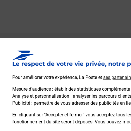
Le lien s'ouvre dans un nouvel onglet
Boîte aux lettres La Poste
Le respect de votre vie privée, notre p
Prochaine collecte du courrier
lundi
à
08h00
4 Chemin Des Chiffalottes
Pour améliorer votre expérience, La Poste et
ses partenair
10130
Vosnon
Mesure d’audience
: établir des statistiques complémentair
Analyse et personnalisation
: analyser les parcours client
Itinéraire
Publicité
: permettre de vous adresser des publicités en lie
En cliquant sur "Accepter et fermer" vous acceptez tous le
fonctionnement du site seront déposés. Vous pouvez modi