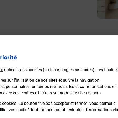
Le lien s'ouvre dans un nouvel onglet
Boîte aux Lettres La Poste
riorité
Prochaine collecte du courrier
lundi
à
08h00
1 Route De Maraye
es
utilisent des cookies (ou technologies similaires). Les finalité
10130
Vosnon
es sur l’utilisation de nos sites et suivre la navigation.
s et personnaliser en temps réel nos sites et communications en 
Itinéraire
n avec vos centres d’intérêts sur notre site et en dehors.
s cookies. Le bouton "Ne pas accepter et fermer" vous permet d'i
fier vos choix à tout moment ou obtenir plus d'informations vi