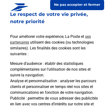
Ne pas accepter et fermer
Le respect de votre vie privée,
notre priorité
Pour améliorer votre expérience, La Poste et
ses
partenaires
utilisent des cookies (ou technologies
similaires). Les finalités des cookies sont les
suivantes :
Le lien s'ouvre dans un nouvel onglet
Boîte aux lettres La Poste
Mesure d’audience
: établir des statistiques
complémentaires sur l’utilisation de nos sites et
Prochaine collecte du courrier
lundi
à
08h00
suivre la navigation.
25 Grande Rue
Analyse et personnalisation
: analyser les parcours
10700
Vaupoisson
clients et personnaliser en temps réel nos sites et
communications en fonction de votre navigation.
Itinéraire
Publicité
: permettre de vous adresser des publicités
en lien avec vos centres d’intérêts sur notre site et