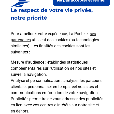
Ne pas accepter et fermer
Le respect de votre vie privée,
notre priorité
Pour améliorer votre expérience, La Poste et
ses
partenaires
utilisent des cookies (ou technologies
similaires). Les finalités des cookies sont les
Le lien s'ouvre dans un nouvel onglet
suivantes :
Boîte aux lettres La Poste
Mesure d’audience
: établir des statistiques
Prochaine collecte du courrier
lundi
à
08h00
complémentaires sur l’utilisation de nos sites et
suivre la navigation.
21 Grande Rue
Analyse et personnalisation
: analyser les parcours
10210
Turgy
clients et personnaliser en temps réel nos sites et
communications en fonction de votre navigation.
Itinéraire
Publicité
: permettre de vous adresser des publicités
en lien avec vos centres d’intérêts sur notre site et
en dehors.