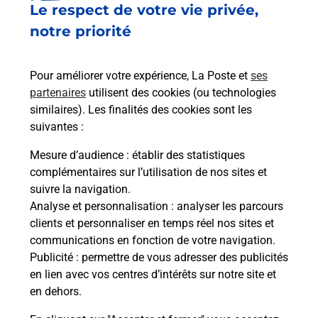
Le respect de votre vie privée,
Le lien s'ouvre dans un nouvel onglet
Boîte aux lettres La Poste
notre priorité
Prochaine collecte du courrier
lundi
à
08h00
Pour améliorer votre expérience, La Poste et
ses
35 Grande Rue
partenaires
utilisent des cookies (ou technologies
10150
Sainte Maure
similaires). Les finalités des cookies sont les
suivantes :
Itinéraire
Mesure d’audience
: établir des statistiques
complémentaires sur l’utilisation de nos sites et
Le lien s'ouvre dans un nouvel onglet
suivre la navigation.
Boîte aux lettres La Poste
Analyse et personnalisation
: analyser les parcours
Prochaine collecte du courrier
lundi
à
08h00
clients et personnaliser en temps réel nos sites et
communications en fonction de votre navigation.
27 Route De Vermoise
Publicité
: permettre de vous adresser des publicités
10150
Sainte Maure
en lien avec vos centres d’intérêts sur notre site et
en dehors.
Itinéraire