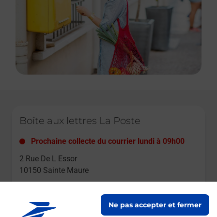
Le lien s'ouvre dans un nouvel onglet
Boîte aux lettres La Poste
Prochaine collecte du courrier
lundi
à
09h00
2 Rue De L Essor
10150
Sainte Maure
Itinéraire
Ne pas accepter et fermer