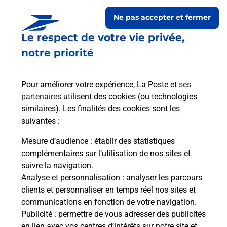
Ne pas accepter et fermer
Le respect de votre vie privée,
notre priorité
Pour améliorer votre expérience, La Poste et
ses
partenaires
utilisent des cookies (ou technologies
similaires). Les finalités des cookies sont les
Le lien s'ouvre dans un nouvel onglet
suivantes :
Boîte aux lettres La Poste
Mesure d’audience
: établir des statistiques
Prochaine collecte du courrier
vendredi
à
complémentaires sur l’utilisation de nos sites et
09h00
suivre la navigation.
Analyse et personnalisation
: analyser les parcours
1 Grand Rue
clients et personnaliser en temps réel nos sites et
10410
Ruvigny
communications en fonction de votre navigation.
Publicité
: permettre de vous adresser des publicités
Itinéraire
en lien avec vos centres d’intérêts sur notre site et