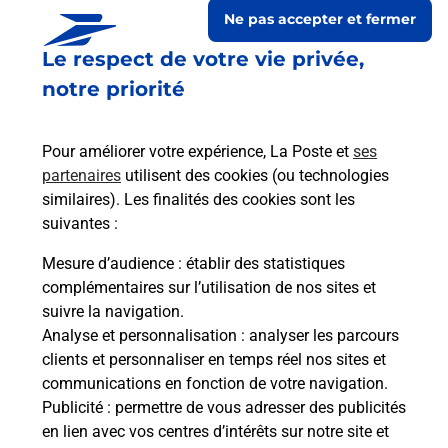
Ne pas accepter et fermer
Le respect de votre vie privée,
notre priorité
Pour améliorer votre expérience, La Poste et
ses
partenaires
utilisent des cookies (ou technologies
similaires). Les finalités des cookies sont les
suivantes :
Le lien s'ouvre dans un nouvel onglet
Boîte aux lettres La Poste
Mesure d’audience
: établir des statistiques
complémentaires sur l’utilisation de nos sites et
Prochaine collecte du courrier
jeudi
à
08h00
suivre la navigation.
5 Rue Du Four
Analyse et personnalisation
: analyser les parcours
10240
Morembert
clients et personnaliser en temps réel nos sites et
communications en fonction de votre navigation.
Itinéraire
Publicité
: permettre de vous adresser des publicités
en lien avec vos centres d’intérêts sur notre site et