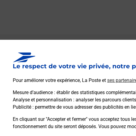
Le lien s'ouvre dans un nouvel onglet
Boîte aux lettres La Poste
Le respect de votre vie privée, notre p
Prochaine collecte du courrier
vendredi
à
08h00
Pour améliorer votre expérience, La Poste et
ses partenair
9 Rue Du Stade
10150
Montsuzain
Mesure d’audience
: établir des statistiques complémentair
Analyse et personnalisation
: analyser les parcours client
Publicité
: permettre de vous adresser des publicités en lie
Itinéraire
En cliquant sur "Accepter et fermer" vous acceptez tous le
fonctionnement du site seront déposés. Vous pouvez modi