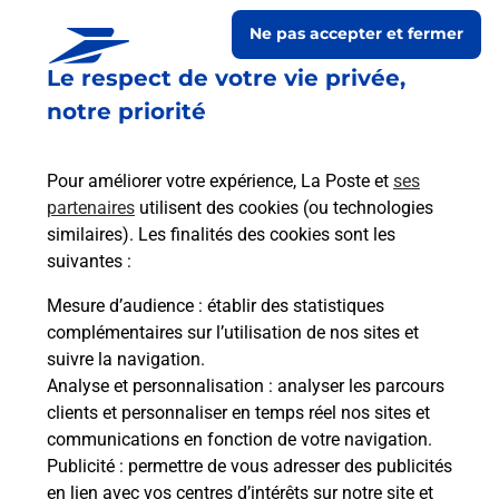
Ne pas accepter et fermer
Le respect de votre vie privée,
notre priorité
Pour améliorer votre expérience, La Poste et
ses
partenaires
utilisent des cookies (ou technologies
similaires). Les finalités des cookies sont les
Le lien s'ouvre dans un nouvel onglet
suivantes :
Boîte aux lettres La Poste
Mesure d’audience
: établir des statistiques
Prochaine collecte du courrier
samedi
à
08h00
complémentaires sur l’utilisation de nos sites et
suivre la navigation.
6 Rue Principale
Analyse et personnalisation
: analyser les parcours
10330
Montmorency Beaufort
clients et personnaliser en temps réel nos sites et
communications en fonction de votre navigation.
Itinéraire
Publicité
: permettre de vous adresser des publicités
en lien avec vos centres d’intérêts sur notre site et