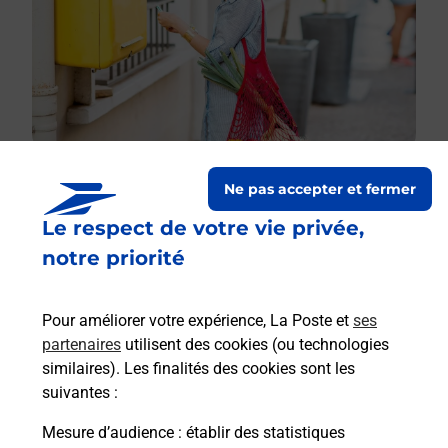
Ne pas accepter et fermer
Le respect de votre vie privée,
Le lien s'ouvre dans un nouvel onglet
Boîte aux lettres La Poste
notre priorité
Prochaine collecte du courrier
lundi
à
08h00
Pour améliorer votre expérience, La Poste et
ses
1 Route De Sivrey
partenaires
utilisent des cookies (ou technologies
10130
Montfey
similaires). Les finalités des cookies sont les
suivantes :
Itinéraire
Mesure d’audience
: établir des statistiques