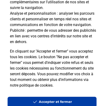
complémentaires sur l’utilisation de nos sites et
Le lien s'ouvre dans un nouvel onglet
suivre la navigation.
Boîte aux lettres La Poste
Analyse et personnalisation
: analyser les parcours
Prochaine collecte du courrier
lundi
à
08h00
clients et personnaliser en temps réel nos sites et
communications en fonction de votre navigation.
4 Place De La Mairie
Publicité
: permettre de vous adresser des publicités
10130
Montfey
en lien avec vos centres d’intérêts sur notre site et
en dehors.
Itinéraire
En cliquant sur "Accepter et fermer" vous acceptez
tous les cookies. Le bouton "Ne pas accepter et
fermer" vous permet d'indiquer votre refus et seuls
Localiser
Liste Boîtes aux lettres
Aube
Montfey
les cookies nécessaires au fonctionnement du site
seront déposés. Vous pouvez modifier vos choix à
tout moment ou obtenir plus d'informations via
notre politique de cookies
.
Plan du site
Accessibilité : partiellement conforme
Accepter et fermer