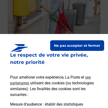
Ne pas accepter et fermer
Le respect de votre vie privée,
Le lien s'ouvre dans un nouvel onglet
Boîte aux lettres La Poste
notre priorité
Collecte du courrier aujourd'hui à
08h00
Pour améliorer votre expérience, La Poste et
ses
27 Rue Saint Jean
partenaires
utilisent des cookies (ou technologies
10270
Montaulin
similaires). Les finalités des cookies sont les
suivantes :
Itinéraire
Mesure d’audience
: établir des statistiques