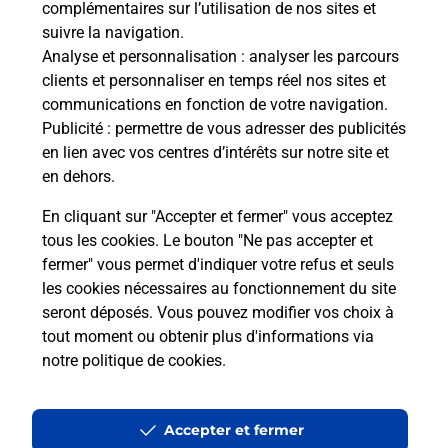
complémentaires sur l’utilisation de nos sites et
Le lien s'ouvre dans un nouvel onglet
suivre la navigation.
Boîte aux lettres La Poste
Analyse et personnalisation
: analyser les parcours
Collecte du courrier aujourd'hui à
08h00
clients et personnaliser en temps réel nos sites et
communications en fonction de votre navigation.
94 Grande Rue
Publicité
: permettre de vous adresser des publicités
10270
Montaulin
en lien avec vos centres d’intérêts sur notre site et
en dehors.
Itinéraire
En cliquant sur "Accepter et fermer" vous acceptez
tous les cookies. Le bouton "Ne pas accepter et
fermer" vous permet d'indiquer votre refus et seuls
Localiser
Liste Boîtes aux lettres
Aube
Montaulin
les cookies nécessaires au fonctionnement du site
seront déposés. Vous pouvez modifier vos choix à
tout moment ou obtenir plus d'informations via
notre politique de cookies
.
Plan du site
Accessibilité : partiellement conforme
Accepter et fermer