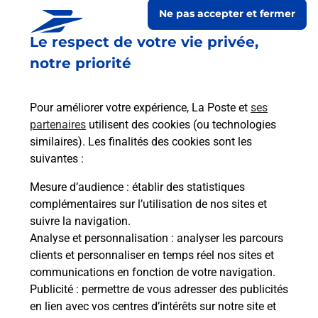
Ne pas accepter et fermer
Le respect de votre vie privée,
notre priorité
Pour améliorer votre expérience, La Poste et
ses
partenaires
utilisent des cookies (ou technologies
similaires). Les finalités des cookies sont les
suivantes :
Le lien s'ouvre dans un nouvel onglet
Boîte aux lettres La Poste
Mesure d’audience
: établir des statistiques
complémentaires sur l’utilisation de nos sites et
Prochaine collecte du courrier
lundi
à
08h00
suivre la navigation.
8 Grande Rue
Analyse et personnalisation
: analyser les parcours
10240
Mesnil Lettre
clients et personnaliser en temps réel nos sites et
communications en fonction de votre navigation.
Itinéraire
Publicité
: permettre de vous adresser des publicités
en lien avec vos centres d’intérêts sur notre site et