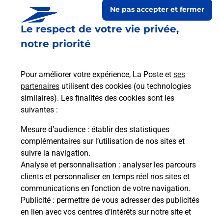
Ne pas accepter et fermer
Le respect de votre vie privée,
notre priorité
Pour améliorer votre expérience, La Poste et
ses
partenaires
utilisent des cookies (ou technologies
similaires). Les finalités des cookies sont les
suivantes :
Le lien s'ouvre dans un nouvel onglet
Boîte aux lettres La Poste
Mesure d’audience
: établir des statistiques
complémentaires sur l’utilisation de nos sites et
Collecte du courrier aujourd'hui à
08h00
suivre la navigation.
13 Route Departementale 619
Analyse et personnalisation
: analyser les parcours
10140
Magny Fouchard
clients et personnaliser en temps réel nos sites et
communications en fonction de votre navigation.
Itinéraire
Publicité
: permettre de vous adresser des publicités
en lien avec vos centres d’intérêts sur notre site et