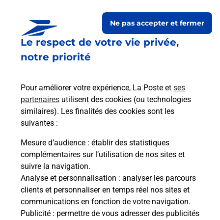
Le lien s'ouvre dans un nouvel onglet
Ne pas accepter et fermer
Boîte aux lettres La Poste
Le respect de votre vie privée,
Prochaine collecte du courrier
vendredi
à
notre priorité
12h00
46 Rue Du General De Gaulle
Pour améliorer votre expérience, La Poste et
ses
10340
Les Riceys
partenaires
utilisent des cookies (ou technologies
similaires). Les finalités des cookies sont les
Itinéraire
suivantes :
Mesure d’audience
: établir des statistiques
Le lien s'ouvre dans un nouvel onglet
complémentaires sur l’utilisation de nos sites et
Boîte aux lettres La Poste
suivre la navigation.
Prochaine collecte du courrier
vendredi
à
Analyse et personnalisation
: analyser les parcours
08h00
clients et personnaliser en temps réel nos sites et
communications en fonction de votre navigation.
26 Rue Gaston Cheq Le Magny
Publicité
: permettre de vous adresser des publicités
10340
Les Riceys