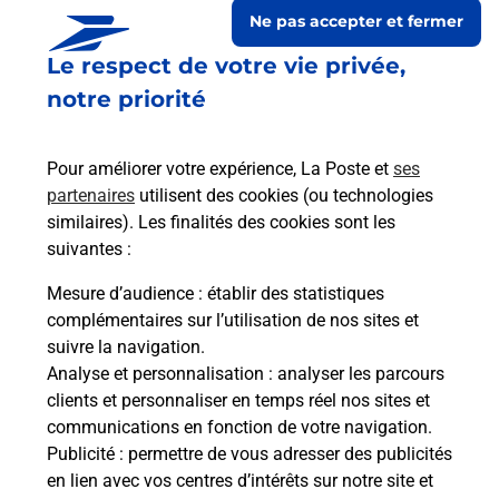
Ne pas accepter et fermer
Le respect de votre vie privée,
notre priorité
Pour améliorer votre expérience, La Poste et
ses
partenaires
utilisent des cookies (ou technologies
similaires). Les finalités des cookies sont les
suivantes :
Le lien s'ouvre dans un nouvel onglet
Boîte aux lettres La Poste
Mesure d’audience
: établir des statistiques
complémentaires sur l’utilisation de nos sites et
Prochaine collecte du courrier
lundi
à
08h00
suivre la navigation.
52 Rue Saint Balseme
Analyse et personnalisation
: analyser les parcours
10700
Le Chene
clients et personnaliser en temps réel nos sites et
communications en fonction de votre navigation.
Itinéraire
Publicité
: permettre de vous adresser des publicités
en lien avec vos centres d’intérêts sur notre site et