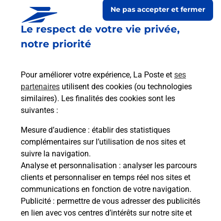
Ne pas accepter et fermer
Le respect de votre vie privée,
notre priorité
Pour améliorer votre expérience, La Poste et
ses
partenaires
utilisent des cookies (ou technologies
similaires). Les finalités des cookies sont les
suivantes :
Le lien s'ouvre dans un nouvel onglet
Boîte aux lettres La Poste
Mesure d’audience
: établir des statistiques
complémentaires sur l’utilisation de nos sites et
Collecte du courrier aujourd'hui à
08h00
suivre la navigation.
1 Rue Du Guet Joly
Analyse et personnalisation
: analyser les parcours
10210
Lagesse
clients et personnaliser en temps réel nos sites et
communications en fonction de votre navigation.
Itinéraire
Publicité
: permettre de vous adresser des publicités
en lien avec vos centres d’intérêts sur notre site et