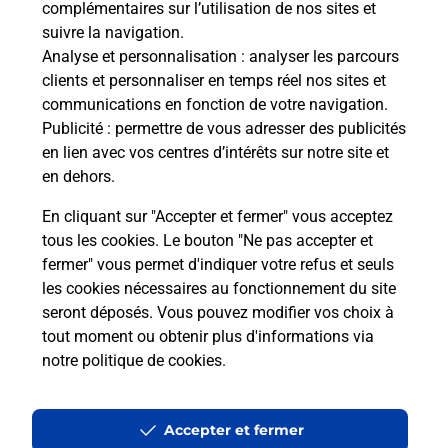
complémentaires sur l’utilisation de nos sites et
Le lien s'ouvre dans un nouvel onglet
suivre la navigation.
Boîte aux lettres La Poste
Analyse et personnalisation
: analyser les parcours
Collecte du courrier aujourd'hui à
08h00
clients et personnaliser en temps réel nos sites et
communications en fonction de votre navigation.
5 Route De Saint Phal
Publicité
: permettre de vous adresser des publicités
10210
La Loge Pomblin
en lien avec vos centres d’intérêts sur notre site et
en dehors.
Itinéraire
En cliquant sur "Accepter et fermer" vous acceptez
tous les cookies. Le bouton "Ne pas accepter et
fermer" vous permet d'indiquer votre refus et seuls
Localiser
Liste Boîtes aux lettres
Aube
La Loge Pomblin
les cookies nécessaires au fonctionnement du site
seront déposés. Vous pouvez modifier vos choix à
tout moment ou obtenir plus d'informations via
notre politique de cookies
.
Plan du site
Accessibilité : partiellement conforme
Accepter et fermer