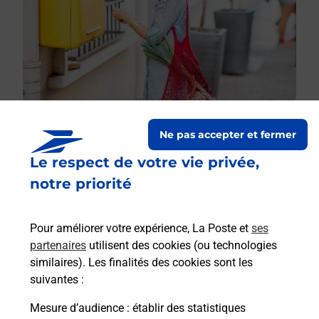
Ne pas accepter et fermer
Le respect de votre vie privée,
Le lien s'ouvre dans un nouvel onglet
Boîte aux lettres La Poste
notre priorité
Collecte du courrier aujourd'hui à
08h00
Pour améliorer votre expérience, La Poste et
ses
14 Route Des Bordes D Avreuil
partenaires
utilisent des cookies (ou technologies
10210
La Loge Pomblin
similaires). Les finalités des cookies sont les
suivantes :
Itinéraire
Mesure d’audience
: établir des statistiques