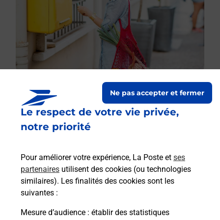
Ne pas accepter et fermer
Le respect de votre vie privée,
Le lien s'ouvre dans un nouvel onglet
Boîte aux lettres La Poste
notre priorité
Prochaine collecte du courrier
lundi
à
08h00
Pour améliorer votre expérience, La Poste et
ses
6 Rue De La Cote D Aube
partenaires
utilisent des cookies (ou technologies
10200
Fontaine
similaires). Les finalités des cookies sont les
suivantes :
Itinéraire
Mesure d’audience
: établir des statistiques