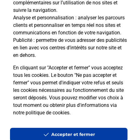
complémentaires sur l’utilisation de nos sites et
Le lien s'ouvre dans un nouvel onglet
suivre la navigation.
Boîte aux lettres La Poste
Analyse et personnalisation
: analyser les parcours
Prochaine collecte du courrier
lundi
à
08h00
clients et personnaliser en temps réel nos sites et
communications en fonction de votre navigation.
2 Rue Des Cannes
Publicité
: permettre de vous adresser des publicités
10200
Fontaine
en lien avec vos centres d’intérêts sur notre site et
en dehors.
Itinéraire
En cliquant sur "Accepter et fermer" vous acceptez
tous les cookies. Le bouton "Ne pas accepter et
fermer" vous permet d'indiquer votre refus et seuls
Localiser
Liste Boîtes aux lettres
Aube
Fontaine
les cookies nécessaires au fonctionnement du site
seront déposés. Vous pouvez modifier vos choix à
tout moment ou obtenir plus d'informations via
notre politique de cookies
.
Plan du site
Accessibilité : partiellement conforme
Accepter et fermer