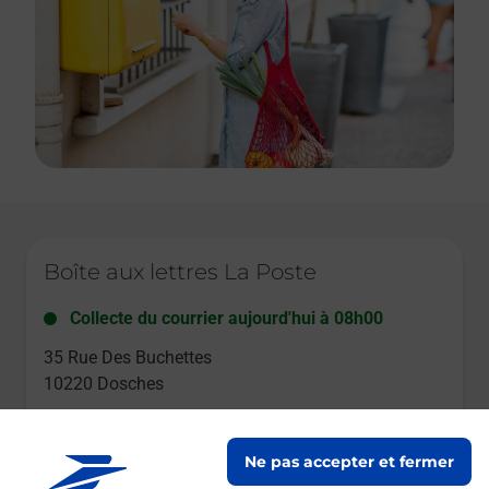
Le lien s'ouvre dans un nouvel onglet
Boîte aux lettres La Poste
Collecte du courrier aujourd'hui à
08h00
35 Rue Des Buchettes
10220
Dosches
Itinéraire
Ne pas accepter et fermer