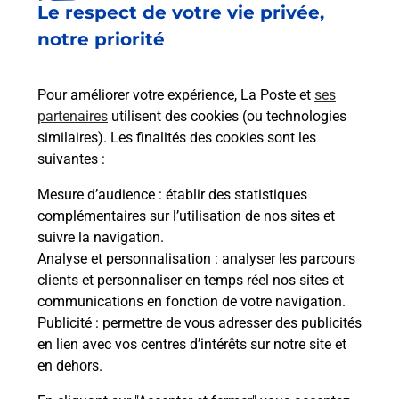
Le respect de votre vie privée,
Le lien s'ouvre dans un nouvel onglet
Boîte aux lettres La Poste
notre priorité
Collecte du courrier aujourd'hui à
08h00
Pour améliorer votre expérience, La Poste et
ses
8 Rue De L Orme
partenaires
utilisent des cookies (ou technologies
10220
Dosches
similaires). Les finalités des cookies sont les
suivantes :
Itinéraire
Mesure d’audience
: établir des statistiques
complémentaires sur l’utilisation de nos sites et
Le lien s'ouvre dans un nouvel onglet
suivre la navigation.
Boîte aux lettres La Poste
Analyse et personnalisation
: analyser les parcours
Collecte du courrier aujourd'hui à
08h00
clients et personnaliser en temps réel nos sites et
communications en fonction de votre navigation.
4 Rue Du Grand Cernay
Publicité
: permettre de vous adresser des publicités
10220
Dosches
en lien avec vos centres d’intérêts sur notre site et
en dehors.
Itinéraire