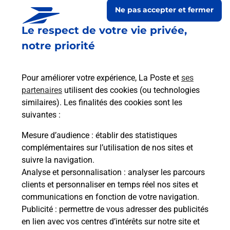
Ne pas accepter et fermer
Le respect de votre vie privée,
notre priorité
Pour améliorer votre expérience, La Poste et
ses
partenaires
utilisent des cookies (ou technologies
similaires). Les finalités des cookies sont les
suivantes :
Le lien s'ouvre dans un nouvel onglet
Boîte aux lettres La Poste
Mesure d’audience
: établir des statistiques
complémentaires sur l’utilisation de nos sites et
Collecte du courrier aujourd'hui à
08h00
suivre la navigation.
42 Grande Rue
Analyse et personnalisation
: analyser les parcours
10240
Coclois
clients et personnaliser en temps réel nos sites et
communications en fonction de votre navigation.
Itinéraire
Publicité
: permettre de vous adresser des publicités
en lien avec vos centres d’intérêts sur notre site et