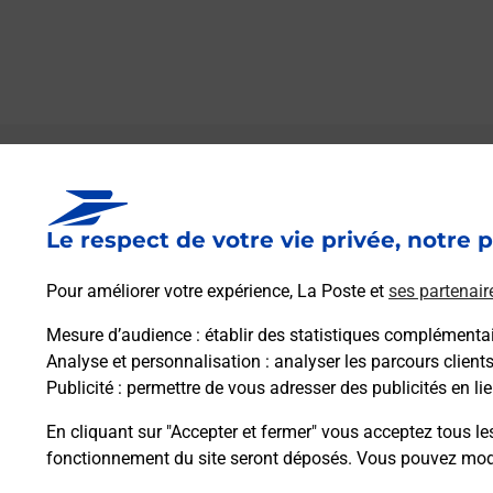
Le lien s'ouvre dans un nouvel onglet
Boîte aux lettres La Poste
Le respect de votre vie privée, notre p
Prochaine collecte du courrier
vendredi
à
08h00
Pour améliorer votre expérience, La Poste et
ses partenair
8 Grande Rue
10210
Chaserey
Mesure d’audience
: établir des statistiques complémentair
Analyse et personnalisation
: analyser les parcours client
Publicité
: permettre de vous adresser des publicités en lie
Itinéraire
En cliquant sur "Accepter et fermer" vous acceptez tous le
fonctionnement du site seront déposés. Vous pouvez modi