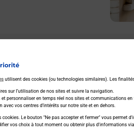
Le lien s'ouvre dans un nouvel onglet
Boîte aux lettres La Poste
riorité
Prochaine collecte du courrier
vendredi
à
08h00
es
utilisent des cookies (ou technologies similaires). Les finalité
2 Place De La Mairie
10210
Chaserey
es sur l’utilisation de nos sites et suivre la navigation.
s et personnaliser en temps réel nos sites et communications en 
n avec vos centres d’intérêts sur notre site et en dehors.
Itinéraire
s cookies. Le bouton "Ne pas accepter et fermer" vous permet d'i
fier vos choix à tout moment ou obtenir plus d'informations vi