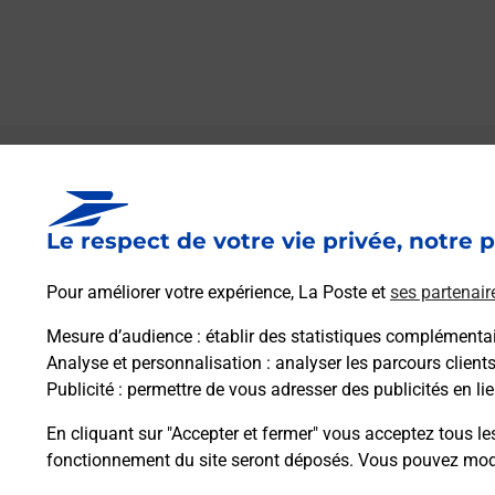
Le lien s'ouvre dans un nouvel onglet
Boîte aux lettres La Poste
Le respect de votre vie privée, notre p
Prochaine collecte du courrier
samedi
à
08h00
Pour améliorer votre expérience, La Poste et
ses partenair
50 Rue Saint Etienne
10380
Charny Le Bachot
Mesure d’audience
: établir des statistiques complémentair
Analyse et personnalisation
: analyser les parcours client
Publicité
: permettre de vous adresser des publicités en lie
Itinéraire
En cliquant sur "Accepter et fermer" vous acceptez tous le
fonctionnement du site seront déposés. Vous pouvez modi