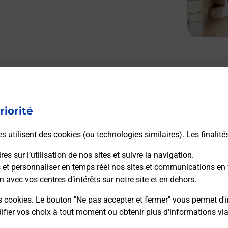
Le lien s'ouvre dans un nouvel onglet
Boîte aux lettres La Poste
riorité
Prochaine collecte du courrier
samedi
à
08h00
es
utilisent des cookies (ou technologies similaires). Les finalité
20 Rue Du Bac
10380
Charny Le Bachot
es sur l’utilisation de nos sites et suivre la navigation.
s et personnaliser en temps réel nos sites et communications en 
n avec vos centres d’intérêts sur notre site et en dehors.
Itinéraire
s cookies. Le bouton "Ne pas accepter et fermer" vous permet d'i
fier vos choix à tout moment ou obtenir plus d'informations vi