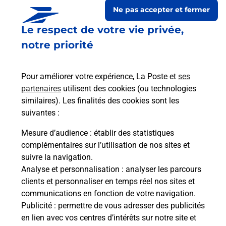
Ne pas accepter et fermer
Le respect de votre vie privée,
notre priorité
Pour améliorer votre expérience, La Poste et
ses
partenaires
utilisent des cookies (ou technologies
similaires). Les finalités des cookies sont les
suivantes :
Le lien s'ouvre dans un nouvel onglet
Boîte aux lettres La Poste
Mesure d’audience
: établir des statistiques
complémentaires sur l’utilisation de nos sites et
Prochaine collecte du courrier
samedi
à
08h00
suivre la navigation.
12 Rue Principale
Analyse et personnalisation
: analyser les parcours
10400
Bouy Sur Orvin
clients et personnaliser en temps réel nos sites et
communications en fonction de votre navigation.
Itinéraire
Publicité
: permettre de vous adresser des publicités
en lien avec vos centres d’intérêts sur notre site et