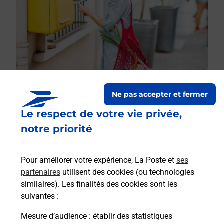
Ne pas accepter et fermer
Le respect de votre vie privée,
Le lien s'ouvre dans un nouvel onglet
Boîte aux lettres La Poste
notre priorité
Prochaine collecte du courrier
lundi
à
09h00
Pour améliorer votre expérience, La Poste et
ses
2 Rue Du Bois
partenaires
utilisent des cookies (ou technologies
10320
Bouilly
similaires). Les finalités des cookies sont les
suivantes :
Itinéraire
Mesure d’audience
: établir des statistiques