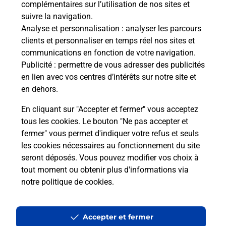
complémentaires sur l’utilisation de nos sites et
Le lien s'ouvre dans un nouvel onglet
suivre la navigation.
Boîte aux lettres La Poste
Analyse et personnalisation
: analyser les parcours
Prochaine collecte du courrier
lundi
à
15h00
clients et personnaliser en temps réel nos sites et
communications en fonction de votre navigation.
34 Rue De L Hotel De Ville
Publicité
: permettre de vous adresser des publicités
10320
Bouilly
en lien avec vos centres d’intérêts sur notre site et
en dehors.
Itinéraire
En cliquant sur "Accepter et fermer" vous acceptez
tous les cookies. Le bouton "Ne pas accepter et
fermer" vous permet d'indiquer votre refus et seuls
Localiser
Liste Boîtes aux lettres
Aube
Bouilly
les cookies nécessaires au fonctionnement du site
seront déposés. Vous pouvez modifier vos choix à
tout moment ou obtenir plus d'informations via
notre politique de cookies
.
Plan du site
Accessibilité : partiellement conforme
Accepter et fermer