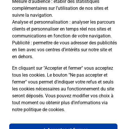
Mesure d’audience
: établir des statistiques
complémentaires sur l’utilisation de nos sites et
Le lien s'ouvre dans un nouvel onglet
suivre la navigation.
Boîte aux lettres La Poste
Analyse et personnalisation
: analyser les parcours
Prochaine collecte du courrier
samedi
à
08h00
clients et personnaliser en temps réel nos sites et
communications en fonction de votre navigation.
11 Rue Roger Jerome
Publicité
: permettre de vous adresser des publicités
10400
Barbuise
en lien avec vos centres d’intérêts sur notre site et
en dehors.
Itinéraire
En cliquant sur "Accepter et fermer" vous acceptez
tous les cookies. Le bouton "Ne pas accepter et
fermer" vous permet d'indiquer votre refus et seuls
Localiser
Liste Boîtes aux lettres
Aube
Barbuise
les cookies nécessaires au fonctionnement du site
seront déposés. Vous pouvez modifier vos choix à
tout moment ou obtenir plus d'informations via
notre politique de cookies
.
Plan du site