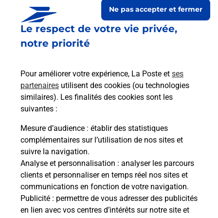
Ne pas accepter et fermer
Le respect de votre vie privée,
notre priorité
Pour améliorer votre expérience, La Poste et
ses
partenaires
utilisent des cookies (ou technologies
similaires). Les finalités des cookies sont les
suivantes :
Le lien s'ouvre dans un nouvel onglet
Boîte aux lettres La Poste
Mesure d’audience
: établir des statistiques
complémentaires sur l’utilisation de nos sites et
Collecte du courrier aujourd'hui à
08h00
suivre la navigation.
26 Route Nationale
Analyse et personnalisation
: analyser les parcours
10200
Arsonval
clients et personnaliser en temps réel nos sites et
communications en fonction de votre navigation.
Itinéraire
Publicité
: permettre de vous adresser des publicités
en lien avec vos centres d’intérêts sur notre site et