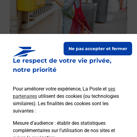
Ne pas accepter et fermer
Le respect de votre vie privée,
Le lien s'ouvre dans un nouvel onglet
Boîte aux lettres La Poste
notre priorité
Prochaine collecte du courrier
lundi
à
09h00
Pour améliorer votre expérience, La Poste et
ses
Route De Fligny
partenaires
utilisent des cookies (ou technologies
08380
Tarzy
similaires). Les finalités des cookies sont les
suivantes :
Itinéraire
Mesure d’audience
: établir des statistiques
complémentaires sur l’utilisation de nos sites et
Le lien s'ouvre dans un nouvel onglet