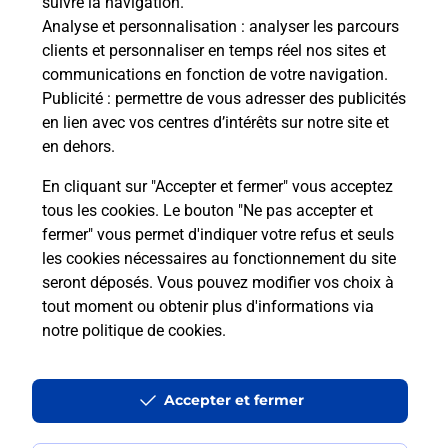
suivre la navigation.
Boîte aux lettres La Poste
Analyse et personnalisation
: analyser les parcours
Prochaine collecte du courrier
lundi
à
09h00
clients et personnaliser en temps réel nos sites et
communications en fonction de votre navigation.
3 Route De Signy Le Petit
Publicité
: permettre de vous adresser des publicités
08380
Tarzy
en lien avec vos centres d’intérêts sur notre site et
en dehors.
Itinéraire
En cliquant sur "Accepter et fermer" vous acceptez
tous les cookies. Le bouton "Ne pas accepter et
fermer" vous permet d'indiquer votre refus et seuls
Localiser
Liste Boîtes aux lettres
Ardennes
Tarzy
les cookies nécessaires au fonctionnement du site
seront déposés. Vous pouvez modifier vos choix à
tout moment ou obtenir plus d'informations via
notre politique de cookies
.
Plan du site
Accessibilité : partiellement conforme
Accepter et fermer
Conditions contractuelles