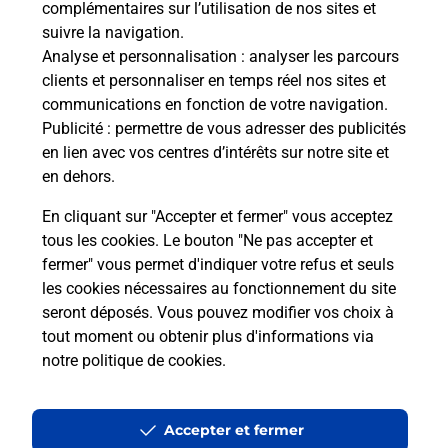
complémentaires sur l’utilisation de nos sites et
Le lien s'ouvre dans un nouvel onglet
suivre la navigation.
Boîte aux lettres La Poste
Analyse et personnalisation
: analyser les parcours
Prochaine collecte du courrier
lundi
à
09h00
clients et personnaliser en temps réel nos sites et
communications en fonction de votre navigation.
13 Rue Marcel Brebant
Publicité
: permettre de vous adresser des publicités
08220
Seraincourt
en lien avec vos centres d’intérêts sur notre site et
en dehors.
Itinéraire
En cliquant sur "Accepter et fermer" vous acceptez
tous les cookies. Le bouton "Ne pas accepter et
fermer" vous permet d'indiquer votre refus et seuls
Localiser
Liste Boîtes aux lettres
Ardennes
Seraincourt
les cookies nécessaires au fonctionnement du site
seront déposés. Vous pouvez modifier vos choix à
tout moment ou obtenir plus d'informations via
notre politique de cookies
.
Plan du site
Accessibilité : partiellement conforme
Accepter et fermer