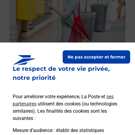
Ne pas accepter et fermer
Le respect de votre vie privée,
Le lien s'ouvre dans un nouvel onglet
Boîte aux lettres La Poste
notre priorité
Prochaine collecte du courrier
lundi
à
09h00
Pour améliorer votre expérience, La Poste et
ses
Place D Ecosse
partenaires
utilisent des cookies (ou technologies
08220
Seraincourt
similaires). Les finalités des cookies sont les
suivantes :
Itinéraire
Mesure d’audience
: établir des statistiques