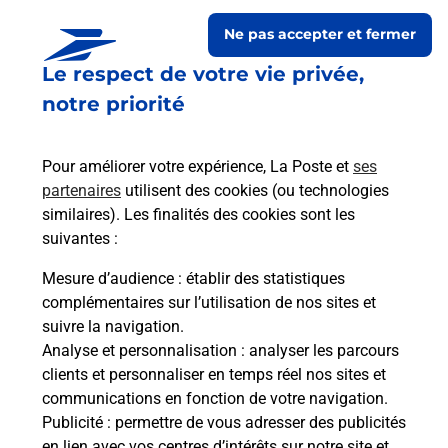
Ne pas accepter et fermer
Le respect de votre vie privée,
notre priorité
Pour améliorer votre expérience, La Poste et
ses
partenaires
utilisent des cookies (ou technologies
similaires). Les finalités des cookies sont les
Le lien s'ouvre dans un nouvel onglet
suivantes :
Boîte aux lettres La Poste
Mesure d’audience
: établir des statistiques
Prochaine collecte du courrier
vendredi
à
complémentaires sur l’utilisation de nos sites et
09h00
suivre la navigation.
Analyse et personnalisation
: analyser les parcours
1 Rue Des Courtys
clients et personnaliser en temps réel nos sites et
08350
Saint Aignan
communications en fonction de votre navigation.
Publicité
: permettre de vous adresser des publicités
Itinéraire
en lien avec vos centres d’intérêts sur notre site et