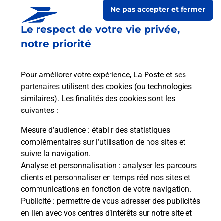
Ne pas accepter et fermer
Le respect de votre vie privée,
notre priorité
Pour améliorer votre expérience, La Poste et
ses
partenaires
utilisent des cookies (ou technologies
similaires). Les finalités des cookies sont les
suivantes :
Le lien s'ouvre dans un nouvel onglet
Boîte aux lettres La Poste
Mesure d’audience
: établir des statistiques
complémentaires sur l’utilisation de nos sites et
Prochaine collecte du courrier
lundi
à
09h00
suivre la navigation.
4 Rue Saints Come Et Damien
Analyse et personnalisation
: analyser les parcours
08400
Noirval
clients et personnaliser en temps réel nos sites et
communications en fonction de votre navigation.
Itinéraire
Publicité
: permettre de vous adresser des publicités
en lien avec vos centres d’intérêts sur notre site et