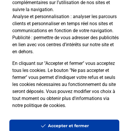
complémentaires sur l’utilisation de nos sites et
Le lien s'ouvre dans un nouvel onglet
suivre la navigation.
Boîte aux lettres La Poste
Analyse et personnalisation
: analyser les parcours
Collecte du courrier aujourd'hui à
09h00
clients et personnaliser en temps réel nos sites et
communications en fonction de votre navigation.
Place De L Eglise
Publicité
: permettre de vous adresser des publicités
08150
Murtin Et Bogny
en lien avec vos centres d’intérêts sur notre site et
en dehors.
Itinéraire
En cliquant sur "Accepter et fermer" vous acceptez
tous les cookies. Le bouton "Ne pas accepter et
fermer" vous permet d'indiquer votre refus et seuls
Localiser
Liste Boîtes aux lettres
Ardennes
Murtin Et Bogny
les cookies nécessaires au fonctionnement du site
seront déposés. Vous pouvez modifier vos choix à
tout moment ou obtenir plus d'informations via
notre politique de cookies
.
Plan du site
Accessibilité : partiellement conforme
Accepter et fermer