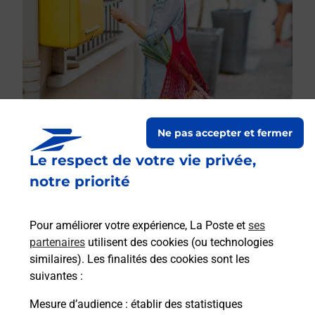
Ne pas accepter et fermer
Le respect de votre vie privée,
Le lien s'ouvre dans un nouvel onglet
Boîte aux lettres La Poste
notre priorité
Collecte du courrier aujourd'hui à
09h00
Pour améliorer votre expérience, La Poste et
ses
2 Route De Rouvroy
partenaires
utilisent des cookies (ou technologies
08150
Murtin Et Bogny
similaires). Les finalités des cookies sont les
suivantes :
Itinéraire
Mesure d’audience
: établir des statistiques