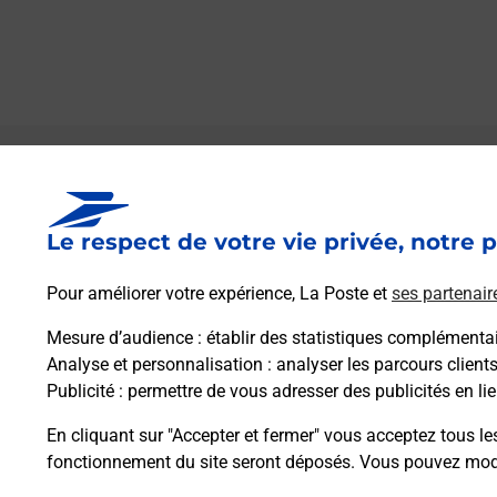
Le lien s'ouvre dans un nouvel onglet
Boîte aux lettres La Poste
Le respect de votre vie privée, notre p
Collecte du courrier aujourd'hui à
09h00
1 Rue Haute
Pour améliorer votre expérience, La Poste et
ses partenair
08110
Messincourt
Mesure d’audience
: établir des statistiques complémentair
Analyse et personnalisation
: analyser les parcours client
Itinéraire
Publicité
: permettre de vous adresser des publicités en lie
En cliquant sur "Accepter et fermer" vous acceptez tous le
fonctionnement du site seront déposés. Vous pouvez modi