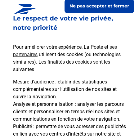
Ne pas accepter et fermer
Le respect de votre vie privée,
notre priorité
Pour améliorer votre expérience, La Poste et
ses
partenaires
utilisent des cookies (ou technologies
similaires). Les finalités des cookies sont les
suivantes :
Le lien s'ouvre dans un nouvel onglet
Boîte aux lettres La Poste
Mesure d’audience
: établir des statistiques
complémentaires sur l’utilisation de nos sites et
Collecte du courrier aujourd'hui à
09h00
suivre la navigation.
7 Rue Sous L Eglise
Analyse et personnalisation
: analyser les parcours
08430
Mazerny
clients et personnaliser en temps réel nos sites et
communications en fonction de votre navigation.
Itinéraire
Publicité
: permettre de vous adresser des publicités
en lien avec vos centres d’intérêts sur notre site et