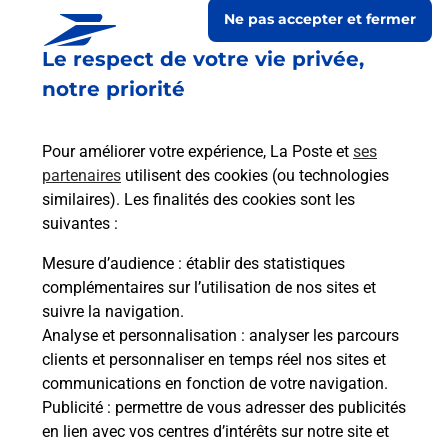
Ne pas accepter et fermer
Le respect de votre vie privée,
notre priorité
Pour améliorer votre expérience, La Poste et
ses
partenaires
utilisent des cookies (ou technologies
similaires). Les finalités des cookies sont les
suivantes :
Le lien s'ouvre dans un nouvel onglet
Boîte aux lettres La Poste
Mesure d’audience
: établir des statistiques
complémentaires sur l’utilisation de nos sites et
Collecte du courrier aujourd'hui à
09h00
suivre la navigation.
18 Rue Principale
Analyse et personnalisation
: analyser les parcours
08400
Marvaux Vieux
clients et personnaliser en temps réel nos sites et
communications en fonction de votre navigation.
Itinéraire
Publicité
: permettre de vous adresser des publicités
en lien avec vos centres d’intérêts sur notre site et