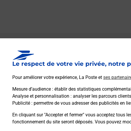
Le lien s'ouvre dans un nouvel onglet
Boîte aux lettres La Poste
Le respect de votre vie privée, notre p
Prochaine collecte du courrier
lundi
à
09h00
33 Rue De La Foret
Pour améliorer votre expérience, La Poste et
ses partenair
08400
La Croix Aux Bois
Mesure d’audience
: établir des statistiques complémentair
Analyse et personnalisation
: analyser les parcours client
Itinéraire
Publicité
: permettre de vous adresser des publicités en lie
En cliquant sur "Accepter et fermer" vous acceptez tous le
fonctionnement du site seront déposés. Vous pouvez modi