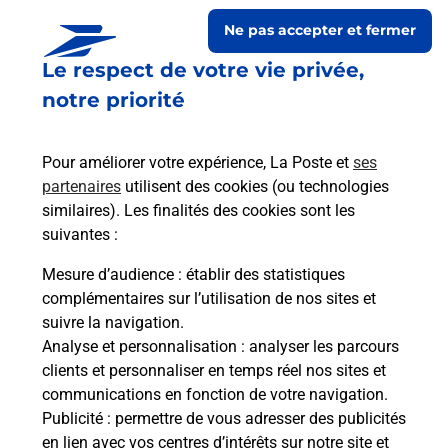
Ne pas accepter et fermer
Le respect de votre vie privée,
notre priorité
Pour améliorer votre expérience, La Poste et
ses
partenaires
utilisent des cookies (ou technologies
similaires). Les finalités des cookies sont les
Le lien s'ouvre dans un nouvel onglet
suivantes :
Boîte aux lettres La Poste
Mesure d’audience
: établir des statistiques
Prochaine collecte du courrier
lundi
à
08h00
complémentaires sur l’utilisation de nos sites et
suivre la navigation.
6 Rue Du Ham
Analyse et personnalisation
: analyser les parcours
08360
Herpy L Arlesienne
clients et personnaliser en temps réel nos sites et
communications en fonction de votre navigation.
Itinéraire
Publicité
: permettre de vous adresser des publicités
en lien avec vos centres d’intérêts sur notre site et