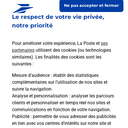
Ne pas accepter et fermer
Le respect de votre vie privée,
notre priorité
Pour améliorer votre expérience, La Poste et
ses
partenaires
utilisent des cookies (ou technologies
similaires). Les finalités des cookies sont les
suivantes :
Le lien s'ouvre dans un nouvel onglet
Boîte aux lettres La Poste
Mesure d’audience
: établir des statistiques
complémentaires sur l’utilisation de nos sites et
Prochaine collecte du courrier
lundi
à
09h00
suivre la navigation.
1 Place De L Eglise
Analyse et personnalisation
: analyser les parcours
08200
Fleigneux
clients et personnaliser en temps réel nos sites et
communications en fonction de votre navigation.
Itinéraire
Publicité
: permettre de vous adresser des publicités
en lien avec vos centres d’intérêts sur notre site et