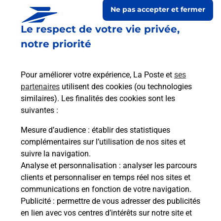
Ne pas accepter et fermer
Le respect de votre vie privée,
notre priorité
Pour améliorer votre expérience, La Poste et
ses
partenaires
utilisent des cookies (ou technologies
similaires). Les finalités des cookies sont les
suivantes :
Le lien s'ouvre dans un nouvel onglet
Boîte aux lettres La Poste
Mesure d’audience
: établir des statistiques
complémentaires sur l’utilisation de nos sites et
Collecte du courrier aujourd'hui à
09h00
suivre la navigation.
8 Rue De La Mairie
Analyse et personnalisation
: analyser les parcours
08090
Evigny
clients et personnaliser en temps réel nos sites et
communications en fonction de votre navigation.
Itinéraire
Publicité
: permettre de vous adresser des publicités
en lien avec vos centres d’intérêts sur notre site et