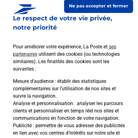
Ne pas accepter et fermer
Le respect de votre vie privée,
notre priorité
Pour améliorer votre expérience, La Poste et
ses
partenaires
utilisent des cookies (ou technologies
similaires). Les finalités des cookies sont les
suivantes :
Le lien s'ouvre dans un nouvel onglet
Boîte aux Lettres La Poste
Mesure d’audience
: établir des statistiques
complémentaires sur l’utilisation de nos sites et
Collecte du courrier aujourd'hui à
09h00
suivre la navigation.
2 Rue De L Eglise
Analyse et personnalisation
: analyser les parcours
08400
Contreuve
clients et personnaliser en temps réel nos sites et
communications en fonction de votre navigation.
Itinéraire
Publicité
: permettre de vous adresser des publicités
en lien avec vos centres d’intérêts sur notre site et