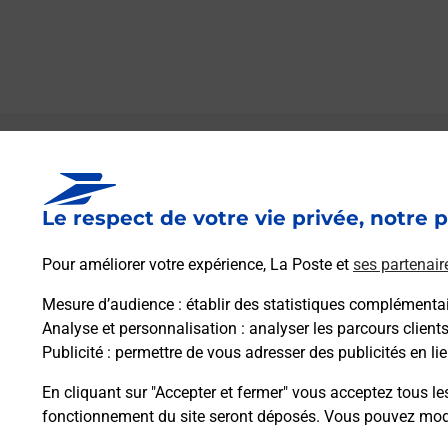
Le lien s'ouvre dans un nouvel onglet
Boîte aux lettres La Poste
Le respect de votre vie privée, notre p
Collecte du courrier aujourd'hui à
08h00
1 Rue De La Roseraie
Pour améliorer votre expérience, La Poste et
ses partenair
08250
Conde Les Autry
Mesure d’audience
: établir des statistiques complémentair
Analyse et personnalisation
: analyser les parcours client
Itinéraire
Publicité
: permettre de vous adresser des publicités en lie
En cliquant sur "Accepter et fermer" vous acceptez tous le
fonctionnement du site seront déposés. Vous pouvez modi