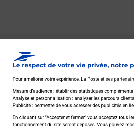
Le lien s'ouvre dans un nouvel onglet
Boîte aux lettres La Poste
Le respect de votre vie privée, notre p
Prochaine collecte du courrier
vendredi
à
09h00
Pour améliorer votre expérience, La Poste et
ses partenair
24 Rue De La Belle Volee
08350
Cheveuges
Mesure d’audience
: établir des statistiques complémentair
Analyse et personnalisation
: analyser les parcours client
Publicité
: permettre de vous adresser des publicités en lie
Itinéraire
En cliquant sur "Accepter et fermer" vous acceptez tous le
fonctionnement du site seront déposés. Vous pouvez modi